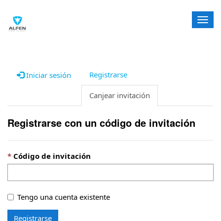
A
l
t
e
r
n
Registrarse
Iniciar sesión
a
r
Canjear invitación
l
a
Registrarse con un código de invitación
n
a
v
e
Código de invitación
g
a
c
Tengo una cuenta existente
i
ó
n
Registrarse